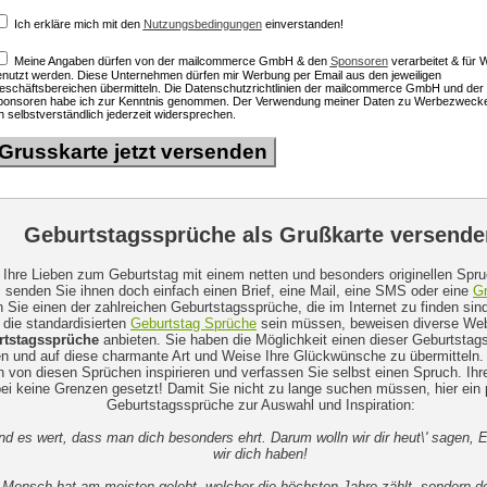
Ich erkläre mich mit den
Nutzungsbedingungen
einverstanden!
Meine Angaben dürfen von der mailcommerce GmbH & den
Sponsoren
verarbeitet & für
nutzt werden. Diese Unternehmen dürfen mir Werbung per Email aus den jeweiligen
schäftsbereichen übermitteln. Die Datenschutzrichtlinien der mailcommerce GmbH und der
ponsoren habe ich zur Kenntnis genommen. Der Verwendung meiner Daten zu Werbezweck
h selbstverständlich jederzeit widersprechen.
Geburtstagssprüche als Grußkarte versende
Ihre Lieben zum Geburtstag mit einem netten und besonders originellen Spr
, senden Sie ihnen doch einfach einen Brief, eine Mail, eine SMS oder eine
Gr
 Sie einen der zahlreichen Geburtstagssprüche, die im Internet zu finden si
 die standardisierten
Geburtstag Sprüche
sein müssen, beweisen diverse Webs
rtstagssprüche
anbieten. Sie haben die Möglichkeit einen dieser Geburtstag
 und auf diese charmante Art und Weise Ihre Glückwünsche zu übermitteln.
h von diesen Sprüchen inspirieren und verfassen Sie selbst einen Spruch. Ihrer
bei keine Grenzen gesetzt! Damit Sie nicht zu lange suchen müssen, hier ein 
Geburtstagssprüche zur Auswahl und Inspiration:
nd es wert, dass man dich besonders ehrt. Darum wolln wir dir heut\' sagen, 
wir dich haben!
 Mensch hat am meisten gelebt, welcher die höchsten Jahre zählt, sondern de