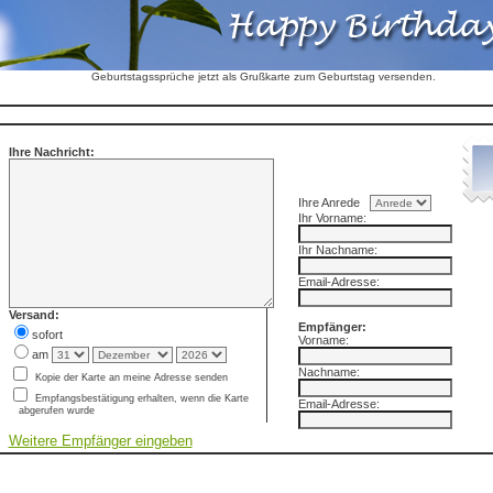
Geburtstagssprüche jetzt als Grußkarte zum Geburtstag versenden.
Ihre Nachricht:
Ihre Anrede
Ihr Vorname:
Ihr Nachname:
Email-Adresse:
Versand:
Empfänger:
sofort
Vorname:
am
Nachname:
Kopie der Karte an meine Adresse senden
Empfangsbestätigung erhalten, wenn die Karte
Email-Adresse:
abgerufen wurde
Weitere Empfänger eingeben