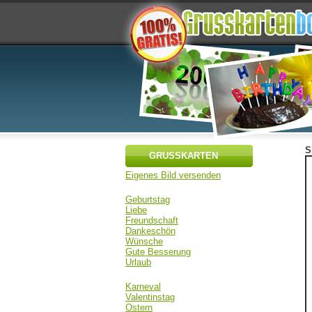
S
GRUSSKARTEN
Eigenes Bild versenden
Geburtstag
Liebe
Freundschaft
Dankeschön
Wünsche
Gute Besserung
Urlaub
Karneval
Valentinstag
Ostern