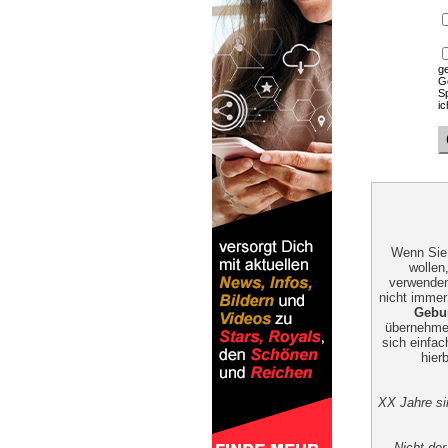
ge
Ge
S
ic
Wenn Sie 
wollen
verwenden
nicht immer
Gebu
übernehmen
sich einfac
hier
XX Jahre si
Nicht der