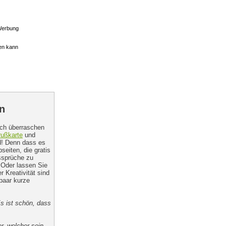
 Werbung
en kann
n
uch überraschen
ußkarte
und
nd! Denn dass es
eiten, die gratis
ssprüche zu
 Oder lassen Sie
 Kreativität sind
paar kurze
Es ist schön, dass
r, welcher sein