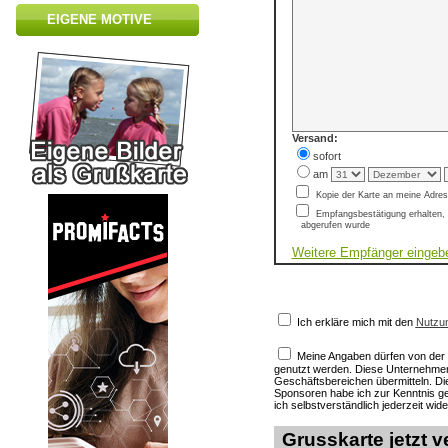
EIGENE MOTIVE
Versand:
sofort
am
Kopie der Karte an meine Adre
Empfangsbestätigung erhalten, 
abgerufen wurde
Weitere Empfänger eingeb
Ich erkläre mich mit den
Nutzu
Meine Angaben dürfen von de
genutzt werden. Diese Unternehmen
Geschäftsbereichen übermitteln. D
Sponsoren habe ich zur Kenntnis
ich selbstverständlich jederzeit wid