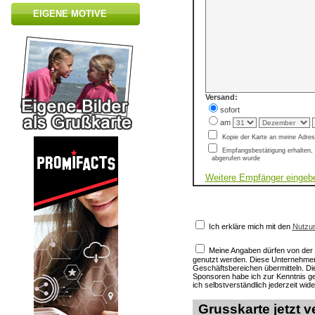
EIGENE MOTIVE
Versand:
sofort
am
Kopie der Karte an meine Adre
Empfangsbestätigung erhalten, 
abgerufen wurde
Weitere Empfänger eingeb
Ich erkläre mich mit den
Nutzu
Meine Angaben dürfen von de
genutzt werden. Diese Unternehmen
Geschäftsbereichen übermitteln. D
Sponsoren habe ich zur Kenntnis
ich selbstverständlich jederzeit wid