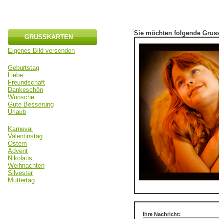
Sie möchten folgende Gruss
GRUSSKARTEN
Eigenes Bild versenden
Geburtstag
Liebe
Freundschaft
Dankeschön
Wünsche
Gute Besserung
Urlaub
Karneval
Valentinstag
Ostern
Advent
Nikolaus
Weihnachten
Silvester
Muttertag
Ihre Nachricht: