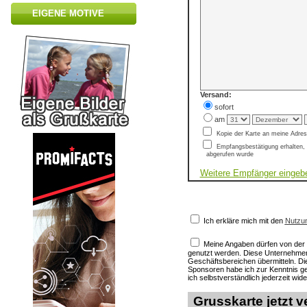
EIGENE MOTIVE
Versand:
sofort
am
Kopie der Karte an meine Adre
Empfangsbestätigung erhalten, 
abgerufen wurde
Weitere Empfänger eingeb
Ich erkläre mich mit den
Nutzu
Meine Angaben dürfen von de
genutzt werden. Diese Unternehmen
Geschäftsbereichen übermitteln. D
Sponsoren habe ich zur Kenntnis
ich selbstverständlich jederzeit wid