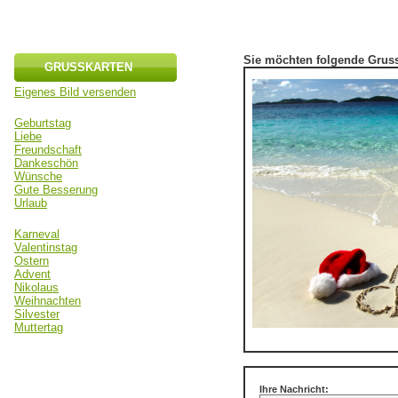
Sie möchten folgende Gruss
GRUSSKARTEN
Eigenes Bild versenden
Geburtstag
Liebe
Freundschaft
Dankeschön
Wünsche
Gute Besserung
Urlaub
Karneval
Valentinstag
Ostern
Advent
Nikolaus
Weihnachten
Silvester
Muttertag
Ihre Nachricht: