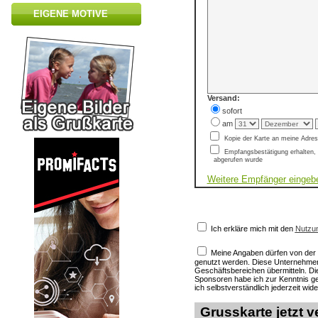
EIGENE MOTIVE
Versand:
sofort
am
Kopie der Karte an meine Adre
Empfangsbestätigung erhalten, 
abgerufen wurde
Weitere Empfänger eingeb
Ich erkläre mich mit den
Nutzu
Meine Angaben dürfen von de
genutzt werden. Diese Unternehmen
Geschäftsbereichen übermitteln. D
Sponsoren habe ich zur Kenntnis
ich selbstverständlich jederzeit wid