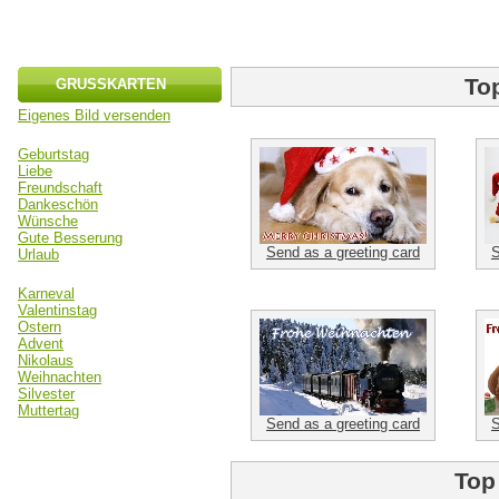
To
GRUSSKARTEN
Eigenes Bild versenden
Geburtstag
Liebe
Freundschaft
Dankeschön
Wünsche
Gute Besserung
Send as a greeting card
S
Urlaub
Karneval
Valentinstag
Ostern
Advent
Nikolaus
Weihnachten
Silvester
Muttertag
Send as a greeting card
S
Top